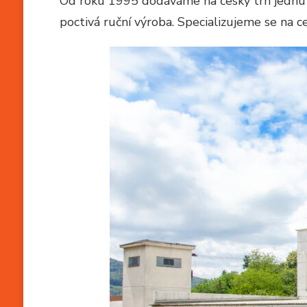
Od roku 1995 dodáváme na český trh jednu z
poctivá ruční výroba. Specializujeme se na c