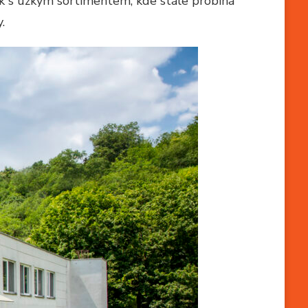
ik s úzkým sortimentem, kde stále probíhá
.