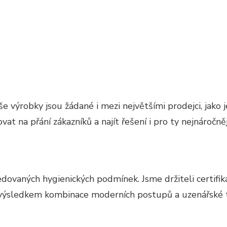
e výrobky jsou žádané i mezi největšími prodejci, jako 
t na přání zákazníků a najít řešení i pro ty nejnáročněj
edovaných hygienických podmínek. Jsme držiteli certifik
u výsledkem kombinace moderních postupů a uzenářské t