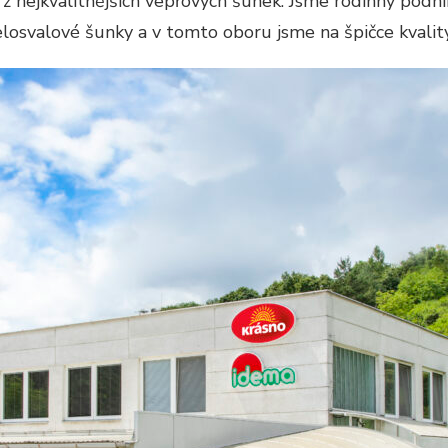
 nejkvalitnějších vepřových šunek. Jsme rodinný podn
elosvalové šunky a v tomto oboru jsme na špičce kvality